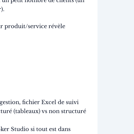
un petit nombre de clients (un
).
r produit/service révèle
gestion, fichier Excel de suivi
cturé (tableaux) vs non structuré
r Studio si tout est dans