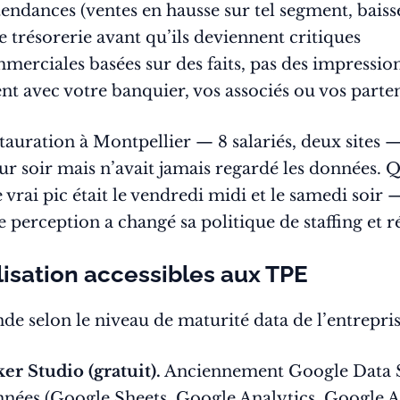
tendances (ventes en hausse sur tel segment, baisse
 trésorerie avant qu’ils deviennent critiques
merciales basées sur des faits, pas des impressio
 avec votre banquier, vos associés ou vos part
uration à Montpellier — 8 salariés, deux sites — 
leur soir mais n’avait jamais regardé les données. 
 vrai pic était le vendredi midi et le samedi soir — 
erception a changé sa politique de staffing et ré
lisation accessibles aux TPE
de selon le niveau de maturité data de l’entrepris
r Studio (gratuit).
Anciennement Google Data St
nnées (Google Sheets, Google Analytics, Google A