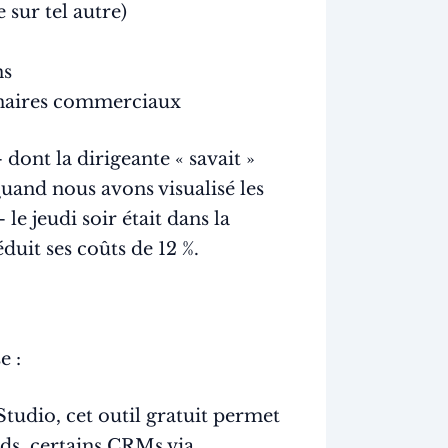
 sur tel autre)
ns
enaires commerciaux
dont la dirigeante « savait »
Quand nous avons visualisé les
le jeudi soir était dans la
duit ses coûts de 12 %.
e :
udio, cet outil gratuit permet
ds, certains CRMs via